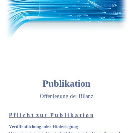
Publikation
Offenlegung der Bilanz
P f l i c h t z u r P u b l i k a t i o n
Veröffentlichung oder Hinterlegung