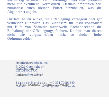
letzten Tag zu warten. Dann allerdings bleibt kein Spielraum
mehr für eventuelle Korrekturen. Deshalb empfehlen wir,
zumindest einen kleinen Puffer einzubauen, was die
Abgabefrist angeht.
Für fatal halten wir es, die Offenlegung verzögern oder gar
vermeiden zu wollen. Das Bundesamt für Justiz kontrolliert
mit Hilfe von Software mittlerweile flächendeckend die
Einhaltung der Offenlegungspflichten. Kommt man diesen
nicht wie vorgeschrieben nach, so drohen hohe
Ordnungsgelder.
Alle Rechte vorbehalten
IMPRESSUM
© 2021 Copyright by
DATENSCHUTZ
CITIOFFICE UG
(haftungsbeschränkt)
COOKIE-Deklaration
S e r v i c e H o t l i n e
-
+49 351 79991340
E-Mail: kontakt@bilanzdrucker.de
E-Mail: kontakt@bilanzdrucker.de
Zurück zum Seiteninhalt